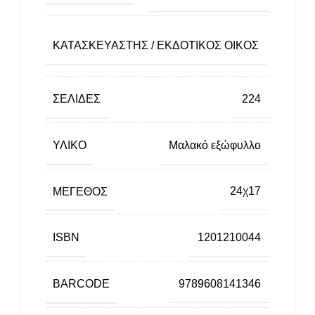
Εκδό
ΚΑΤΑΣΚΕΥΑΣΤΉΣ / ΕΚΔΟΤΙΚΌΣ ΟΊΚΟΣ
Τετρ
ΣΕΛΊΔΕΣ
224
ΥΛΙΚΌ
Μαλακό εξώφυλλο
ΜΈΓΕΘΟΣ
24χ17
ISBN
1201210044
BARCODE
9789608141346