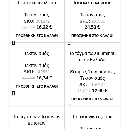
-10%
15,26 €.
Τεκτονικά ανάλεκτα
Τεκτονικά ανάλεκτα
Τεκτονισμός
Τεκτονισμός
SKU:
251272
SKU:
200959
Original price was: 18,02 €.
16,22
€
Η τρέχουσα τιμή είναι: 16,22 €.
24,50
€
18,02
€
ΠΡΟΣΘΉΚΗ ΣΤΟ ΚΑΛΆΘΙ
ΠΡΟΣΘΉΚΗ ΣΤΟ ΚΑΛΆΘΙ
-20%
-20%
Τεκτονισμός
Το τάγμα των Illuminati
στην Ελλάδα
Τεκτονισμός
SKU:
149562
Θεωρίες Συνομωσίας
,
Original price was: 20,42 €.
16,34
€
Η τρέχουσα τιμή είναι: 16,34 €.
20,42
€
Τεκτονισμός
SKU:
155477
ΠΡΟΣΘΉΚΗ ΣΤΟ ΚΑΛΆΘΙ
12,00
Original price
€
Η
15,00
€
was: 15,00 €.
τρέχουσα
ΠΡΟΣΘΉΚΗ ΣΤΟ ΚΑΛΆΘΙ
τιμή
είναι:
-10%
12,00 €.
Το τάγμα των Τευτόνων
Το τεκτονικό σχίσμα
ιπποτών
Τεκτονισμός