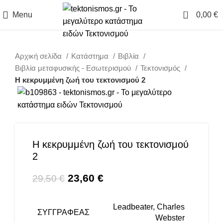
0
Menu
0,00
€
Αρχική σελίδα
Κατάστημα
Βιβλία
Βιβλία μεταφυσικής - Εσωτερισμού
Τεκτονισμός
Η κεκρυμμένη ζωή του τεκτονισμού 2
-20%
Η κεκρυμμένη ζωή του τεκτονισμού
2
Original price was: 29,50 €.
23,60
€
Η τρέχουσα τιμή είναι:
29,50
€
23,60 €.
Leadbeater, Charles
ΣΥΓΓΡΑΦΈΑΣ
Webster