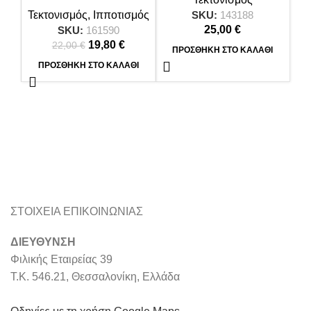
Τεκτονισμός
,
Ιπποτισμός
SKU:
143188
25,00
€
SKU:
161590
Original price was: 22,00 €.
19,80
€
Η τρέχουσα τιμή είναι: 19,80 €.
22,00
€
ΠΡΟΣΘΉΚΗ ΣΤΟ ΚΑΛΆΘΙ
ΠΡΟΣΘΉΚΗ ΣΤΟ ΚΑΛΆΘΙ
mason9.com
Powered by
ΣΤΟΙΧΕΙΑ ΕΠΙΚΟΙΝΩΝΙΑΣ
ΔΙΕΥΘΥΝΣΗ
Φιλικής Εταιρείας 39
Τ.Κ. 546.21, Θεσσαλονίκη, Ελλάδα