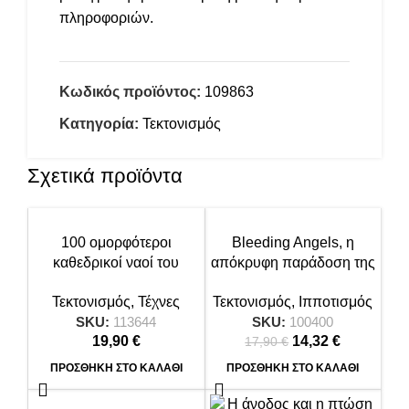
πληροφοριών.
Κωδικός προϊόντος:
109863
Κατηγορία:
Τεκτονισμός
Σχετικά προϊόντα
-20%
100 ομορφότεροι
Bleeding Angels, η
καθεδρικοί ναοί του
απόκρυφη παράδοση της
κόσμου
Ευρώπης
Τεκτονισμός
,
Τέχνες
Τεκτονισμός
,
Ιπποτισμός
SKU:
113644
SKU:
100400
19,90
€
14,32
Original price
€
Η
17,90
€
was: 17,90 €.
τρέχουσα
ΠΡΟΣΘΉΚΗ ΣΤΟ ΚΑΛΆΘΙ
ΠΡΟΣΘΉΚΗ ΣΤΟ ΚΑΛΆΘΙ
τιμή
είναι: