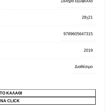
Σκληρό εξώφυλλο
28χ21
9789605647315
2019
Διαθέσιμο
ΤΟ ΚΑΛΆΘΙ
ΝΑ CLICK