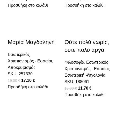
Προσθήκη στο καλάθι
Προσθήκη στο καλάθι
Μαρία Μαγδαληνή
Ούτε πολύ νωρίς,
ούτε πολύ αργά
Εσωτερικός
Χριστιανισμός - Εσσαίοι
,
Φιλοσοφία
,
Εσωτερικός
Αποκρυφισμός
Χριστιανισμός - Εσσαίοι
,
SKU:
257330
Εσωτερική Ψυχολογία
Original price was: 19,00 €.
17,10
€
Η τρέχουσα τιμή είναι: 17,10 €.
19,00
€
SKU:
188061
Προσθήκη στο καλάθι
Original price was: 1
11,70
€
Η τρέχουσα τι
13,00
€
Προσθήκη στο καλάθι