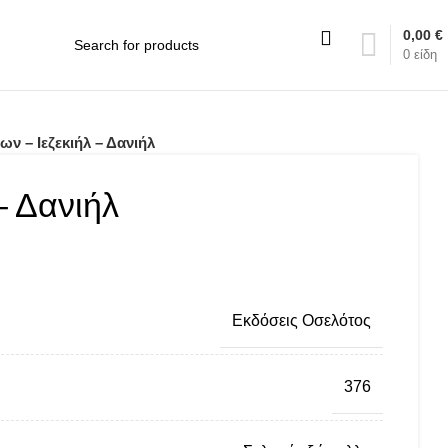
0,00
€
0
είδη
ν – Ιεζεκιήλ – Δανιήλ
– Δανιήλ
: 19,80 €.
Εκδόσεις Οσελότος
376