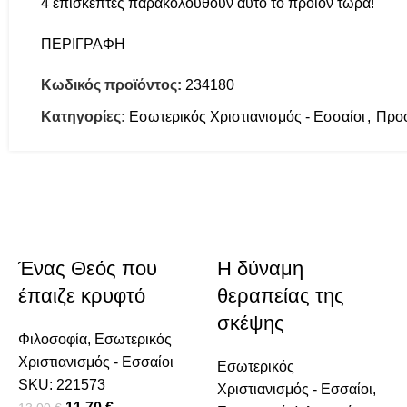
4
επισκέπτες παρακολουθούν αυτό το προϊόν τώρα!
ΠΕΡΙΓΡΑΦΉ
Κωδικός προϊόντος:
234180
Κατηγορίες:
Εσωτερικός Χριστιανισμός - Εσσαίοι
,
Προφ
-10%
-10%
-18%
-10%
Ένας Θεός που
Η δύναμη
έπαιζε κρυφτό
θεραπείας της
σκέψης
Φιλοσοφία
,
Εσωτερικός
Χριστιανισμός - Εσσαίοι
Εσωτερικός
SKU:
221573
Χριστιανισμός - Εσσαίοι
,
0,00 €.
ή είναι: 9,00 €.