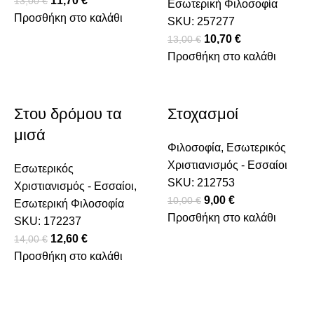
Original price was: 13,00 €.
11,70
€
Η τρέχουσα τιμή είναι: 11,70 €.
13,00
€
Εσωτερική Φιλοσοφία
Προσθήκη στο καλάθι
SKU:
257277
Original price was: 13
10,70
€
Η τρέχουσα τιμ
13,00
€
Προσθήκη στο καλάθι
Στου δρόμου τα
Στοχασμοί
μισά
Φιλοσοφία
,
Εσωτερικός
Χριστιανισμός - Εσσαίοι
Εσωτερικός
SKU:
212753
Χριστιανισμός - Εσσαίοι
,
Original price was: 10
9,00
€
Η τρέχουσα τιμή 
10,00
€
Εσωτερική Φιλοσοφία
Προσθήκη στο καλάθι
SKU:
172237
3,00 €.
μή είναι: 11,70 €.
Original price was: 14,00 €.
12,60
€
Η τρέχουσα τιμή είναι: 12,60 €.
14,00
€
Προσθήκη στο καλάθι