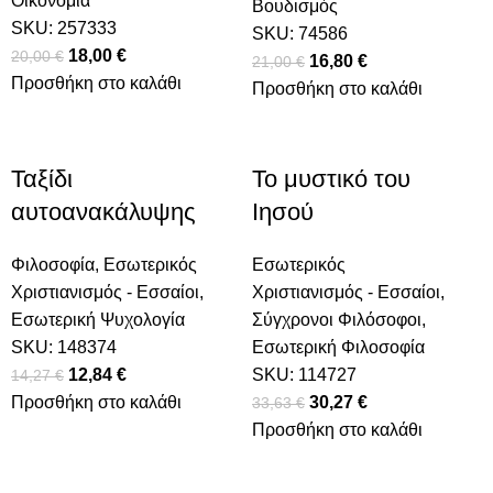
Οικονομία
Βουδισμός
SKU:
257333
SKU:
74586
Original price was: 20,00 €.
18,00
€
Η τρέχουσα τιμή είναι: 18,00 €.
20,00
€
,00 €.
ή είναι: 10,70 €.
Original price was:
16,80
€
Η τρέχουσα
21,00
€
Προσθήκη στο καλάθι
Προσθήκη στο καλάθι
21,00 €.
τιμή είναι:
16,80 €.
Ταξίδι
Το μυστικό του
αυτοανακάλυψης
Ιησού
Φιλοσοφία
,
Εσωτερικός
Εσωτερικός
Χριστιανισμός - Εσσαίοι
,
Χριστιανισμός - Εσσαίοι
,
,00 €.
είναι: 9,00 €.
Εσωτερική Ψυχολογία
Σύγχρονοι Φιλόσοφοι
,
SKU:
148374
Εσωτερική Φιλοσοφία
Original price was: 14,27 €.
12,84
€
Η τρέχουσα τιμή είναι: 12,84 €.
SKU:
114727
14,27
€
Προσθήκη στο καλάθι
Original price was:
30,27
€
Η τρέχουσα
33,63
€
Προσθήκη στο καλάθι
33,63 €.
τιμή είναι:
30,27 €.