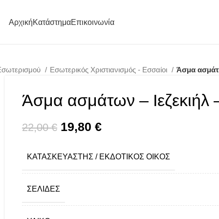
Αρχική
Κατάστημα
Επικοινωνία
 Εσωτερισμού
Εσωτερικός Χριστιανισμός - Εσσαίοι
Άσμα ασμάτω
Άσμα ασμάτων – Ιεζεκιήλ 
Original price was: 22,00 €.
19,80
€
Η τρέχουσα τιμή είναι
22,00
€
ΚΑΤΑΣΚΕΥΑΣΤΉΣ / ΕΚΔΟΤΙΚΌΣ ΟΊΚΟΣ
ΣΕΛΊΔΕΣ