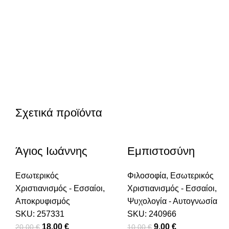
Σχετικά προϊόντα
-10%
-10%
-10%
-10%
Άγιος Ιωάννης
Εμπιστοσύνη
Εσωτερικός
Φιλοσοφία
,
Εσωτερικός
Χριστιανισμός - Εσσαίοι
,
Χριστιανισμός - Εσσαίοι
,
Αποκρυφισμός
Ψυχολογία - Αυτογνωσία
SKU:
257331
SKU:
240966
Original price was: 20,00 €.
18,00
€
Η τρέχουσα τιμή είναι: 18,00 €.
Original price was: 1
9,00
€
Η τρέχουσα τιμ
20,00
€
10,00
€