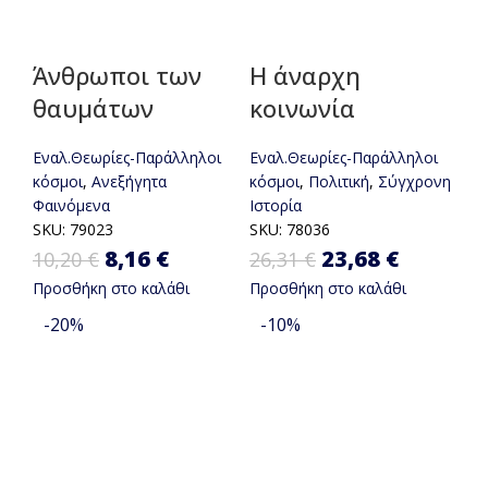
Άνθρωποι των
Η άναρχη
θαυμάτων
κοινωνία
Εναλ.Θεωρίες-Παράλληλοι
Εναλ.Θεωρίες-Παράλληλοι
κόσμοι
,
Ανεξήγητα
κόσμοι
,
Πολιτική
,
Σύγχρονη
Φαινόμενα
Ιστορία
SKU:
79023
SKU:
78036
Original price was: 10,20 €.
8,16
€
Η τρέχουσα τιμή είναι:
Original
23,68
€
Η
10,20
€
26,31
€
Προσθήκη στο καλάθι
Προσθήκη στο καλάθι
8,16 €.
price was:
τρέχου
-20%
-10%
26,31 €.
τιμή
είναι:
23,68 €.