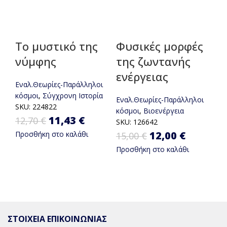
Το μυστικό της
Φυσικές μορφές
νύμφης
της ζωντανής
ενέργειας
Εναλ.Θεωρίες-Παράλληλοι
κόσμοι
,
Σύγχρονη Ιστορία
Εναλ.Θεωρίες-Παράλληλοι
SKU:
224822
κόσμοι
,
Βιοενέργεια
Original price was: 12,70 €.
11,43
€
Η τρέχουσα τιμή είναι:
12,70
€
SKU:
126642
Original
12,00
€
Η
Προσθήκη στο καλάθι
11,43 €.
15,00
€
Προσθήκη στο καλάθι
price was:
τρέχου
15,00 €.
τιμή
είναι:
mason9.com
Powered by
12,00 €.
ΣΤΟΙΧΕΙΑ ΕΠΙΚΟΙΝΩΝΙΑΣ