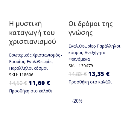
Η μυστική
Οι δρόμοι της
καταγωγή του
γνώσης
χριστιανισμού
Εναλ.Θεωρίες-Παράλληλοι
κόσμοι
,
Ανεξήγητα
Εσωτερικός Χριστιανισμός -
Φαινόμενα
Εσσαίοι
,
Εναλ.Θεωρίες-
SKU:
130479
Παράλληλοι κόσμοι
Original
13,35
€
Η
14,83
€
SKU:
118606
Original price was: 14,50 €.
11,60
€
Η τρέχουσα τιμή είναι:
Προσθήκη στο καλάθι
14,50
€
price was:
τρέχου
Προσθήκη στο καλάθι
11,60 €.
14,83 €.
τιμή
-20%
είναι:
13,35 €.