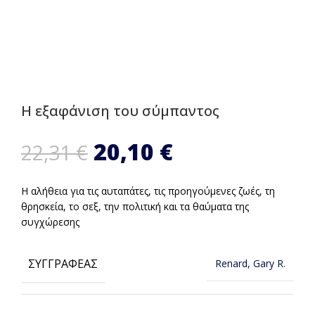
Η εξαφάνιση του σύμπαντος
Original price
20,10
€
Η
22,31
€
was: 22,31 €.
τρέχουσα
Η αλήθεια για τις αυταπάτες, τις προηγούμενες ζωές, τη
θρησκεία, το σεξ, την πολιτική και τα θαύματα της
τιμή
συγχώρεσης
είναι:
ΣΥΓΓΡΑΦΈΑΣ
Renard, Gary R.
20,10 €.