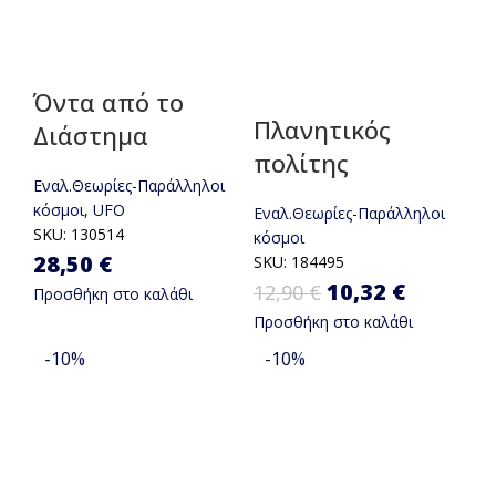
Όντα από το
Πλανητικός
Διάστημα
πολίτης
Εναλ.Θεωρίες-Παράλληλοι
κόσμοι
,
UFO
Εναλ.Θεωρίες-Παράλληλοι
SKU:
130514
κόσμοι
28,50
€
SKU:
184495
Original
10,32
€
Η
12,90
€
Προσθήκη στο καλάθι
Προσθήκη στο καλάθι
price was:
τρέχου
-10%
-10%
12,90 €.
τιμή
είναι:
10,32 €.