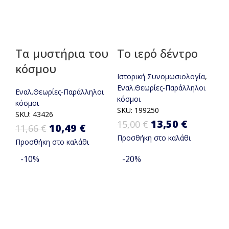
Τα μυστήρια του
Το ιερό δέντρο
κόσμου
Ιστορική Συνομωσιολογία
,
Εναλ.Θεωρίες-Παράλληλοι
Εναλ.Θεωρίες-Παράλληλοι
κόσμοι
κόσμοι
SKU:
199250
SKU:
43426
Original
13,50
€
Η
15,00
€
Original price was: 11,66 €.
10,49
€
Η τρέχουσα τιμή είναι:
11,66
€
Προσθήκη στο καλάθι
price was:
τρέχου
Προσθήκη στο καλάθι
10,49 €.
15,00 €.
τιμή
-10%
-20%
είναι:
13,50 €.