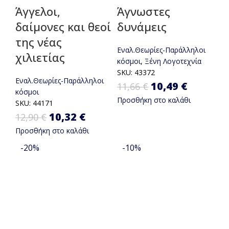
Άγγελοι,
Άγνωστες
δαίμονες και θεοί
δυνάμεις
της νέας
Εναλ.Θεωρίες-Παράλληλοι
χιλιετίας
κόσμοι
,
Ξένη Λογοτεχνία
SKU:
43372
Εναλ.Θεωρίες-Παράλληλοι
Original
10,49
€
Η
11,66
€
κόσμοι
Προσθήκη στο καλάθι
price was:
τρέχου
SKU:
44171
Original price was: 12,90 €.
10,32
€
Η τρέχουσα τιμή είναι:
12,90
€
11,66 €.
τιμή
Προσθήκη στο καλάθι
10,32 €.
είναι:
-20%
-10%
10,49 €.