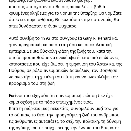
εμφανιζόταν ξαφνικά ένα άγνωστο ζευγάρι
που σας υποσχόταν ότι θα σας αποκαλύψει βαθιά
κρυμμένες αλήθειες για το νόημα της ύπαρξης; Θα νομίζατε
ότι έχετε παραισθήσεις; Θα καλούσατε την αστυνομία; Θα
απευθυνόσασταν σ’ έναν ψυχίατρο;
Αυτό συνέβη το 1992 στο συγγραφέα Gary R. Renard και
ήταν πραγματικά μια απίστευτη όσο και αποκαλυπτική
εμπειρία. Σε μια δύσκολη φάση της ζωής του, κατά την
οποία προσπαθούσε να ανακάμψει έπειτα από επώδυνες
καταστάσεις που είχε βιώσει, η εμφάνιση του Άρτεν και της
Πούρσα, σε ρόλο πνευματικών δασκάλων, τον βοήθησε
να ανακτήσει τη χαμένη του πίστη και να ανακαλύψει τον
προορισμό του στη ζωή.
Εκείνοι του εξηγούν ότι η πνευματική φώτιση δεν έχει
καμία σχέση με το πόσο επιτυχημένος είσαι.
Κατά τη διάρκεια μιας δεκαετίας, συνομιλούν μαζί του για
το σύμπαν, το θεό, την προηγούμενη ζωή του ανθρώπου,
τις ανθρώπινες αυταπάτες, το σεξ, την πολιτική, τη δύναμη
της αγάπης και της συγχώρεσης, την έννοια του θαύματος.