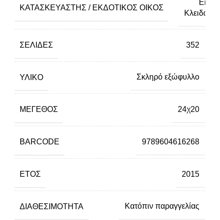
Εκδόσ
ΚΑΤΑΣΚΕΥΑΣΤΉΣ / ΕΚΔΟΤΙΚΌΣ ΟΊΚΟΣ
Κλειδάριθ
ΣΕΛΊΔΕΣ
352
ΥΛΙΚΌ
Σκληρό εξώφυλλο
ΜΈΓΕΘΟΣ
24χ20
BARCODE
9789604616268
ΈΤΟΣ
2015
ΔΙΑΘΕΣΙΜΌΤΗΤΑ
Κατόπιν παραγγελίας