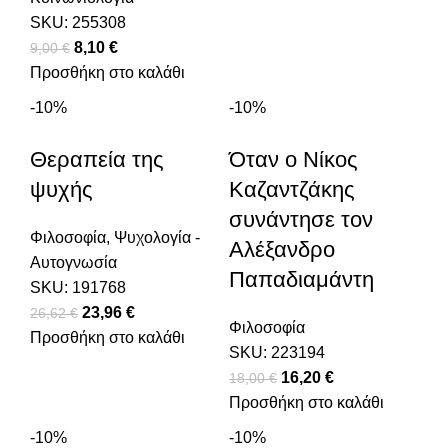
12,15 €.
SKU:
255308
Original price was: 9,00 €.
8,10
€
Η τρέχουσα τιμή είναι: 8,10 €.
9,00
€
Προσθήκη στο καλάθι
-10%
-10%
Θεραπεία της
Όταν ο Νίκος
ψυχής
Καζαντζάκης
συνάντησε τον
Φιλοσοφία
,
Ψυχολογία -
Αλέξανδρο
Αυτογνωσία
Παπαδιαμάντη
SKU:
191768
Original price was: 26,62 €.
23,96
€
Η τρέχουσα τιμή είναι: 23,96 €.
26,62
€
Φιλοσοφία
Προσθήκη στο καλάθι
SKU:
223194
Original price was:
16,20
€
Η τρέχουσα
18,00
€
Προσθήκη στο καλάθι
18,00 €.
τιμή είναι:
16,20 €.
-10%
-10%