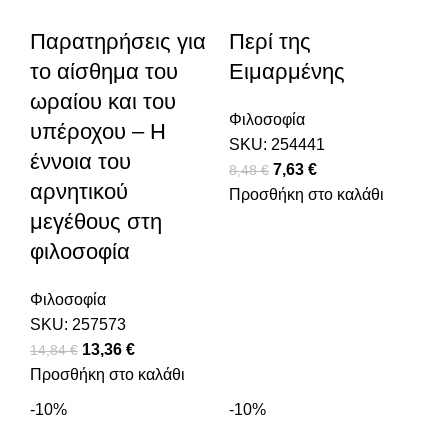
Παρατηρήσεις για
Περί της
το αίσθημα του
Ειμαρμένης
ωραίου και του
Φιλοσοφία
υπέροχου – Η
SKU:
254441
έννοια του
Original price was:
7,63
€
Η τρέχουσα
8,48
€
αρνητικού
Προσθήκη στο καλάθι
8,48 €.
τιμή είναι:
μεγέθους στη
7,63 €.
φιλοσοφία
Φιλοσοφία
SKU:
257573
Original price was: 14,84 €.
13,36
€
Η τρέχουσα τιμή είναι: 13,36 €.
14,84
€
Προσθήκη στο καλάθι
-10%
-10%