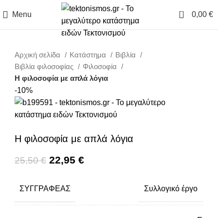
0
Menu
0,00
€
Αρχική σελίδα
Κατάστημα
Βιβλία
Βιβλία φιλοσοφίας
Φιλοσοφία
Η φιλοσοφία με απλά λόγια
-10%
Η φιλοσοφία με απλά λόγια
Original price was: 25,50 €.
22,95
€
Η τρέχουσα τιμή είναι:
25,50
€
22,95 €.
ΣΥΓΓΡΑΦΈΑΣ
Συλλογικό έργο