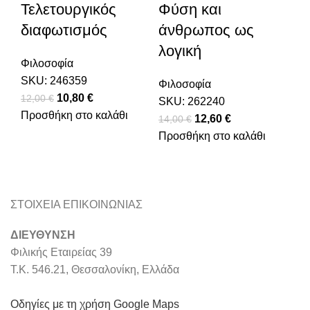
Τελετουργικός
Φύση και
διαφωτισμός
άνθρωπος ως
λογική
Φιλοσοφία
SKU:
246359
Φιλοσοφία
Original price was: 12,00 €.
10,80
€
Η τρέχουσα τιμή είναι: 10,80 €.
12,00
€
SKU:
262240
Προσθήκη στο καλάθι
Original price was:
12,60
€
Η τρέχουσα
14,00
€
Προσθήκη στο καλάθι
14,00 €.
τιμή είναι:
12,60 €.
mason9.com
Powered by
ΣΤΟΙΧΕΙΑ ΕΠΙΚΟΙΝΩΝΙΑΣ
ΔΙΕΥΘΥΝΣΗ
Φιλικής Εταιρείας 39
Τ.Κ. 546.21, Θεσσαλονίκη, Ελλάδα
Οδηγίες με τη χρήση Google Maps